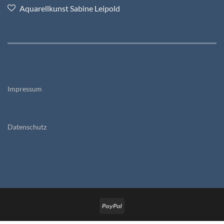
Aquarellkunst Sabine Leipold
Impressum
Datenschutz
PayPal
HOME
SHOP
CRAZY-ANIMALS
AKTUELLES
SABINE LEIPOLD