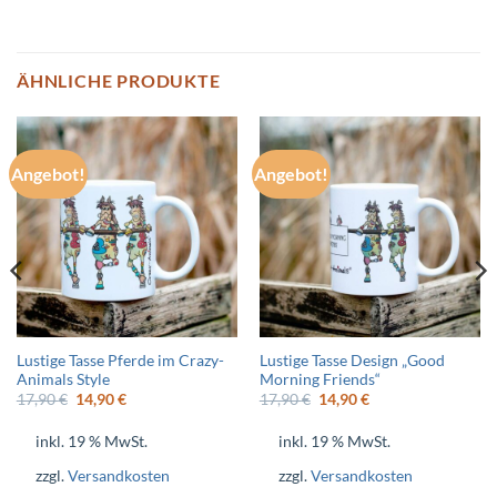
ÄHNLICHE PRODUKTE
Angebot!
Angebot!
Lustige Tasse Pferde im Crazy-
Lustige Tasse Design „Good
Animals Style
Morning Friends“
Ursprünglicher
Aktueller
Ursprünglicher
Aktueller
17,90
€
14,90
€
17,90
€
14,90
€
Preis
Preis
Preis
Preis
war:
ist:
war:
ist:
inkl. 19 % MwSt.
inkl. 19 % MwSt.
17,90 €
14,90 €.
17,90 €
14,90 €.
zzgl.
Versandkosten
zzgl.
Versandkosten