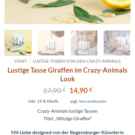
START
/
LUSTIGE TASSEN VON DEN CRAZY-ANIMALS
Lustige Tasse Giraffen im Crazy-Animals
Look
Ursprünglicher
Aktueller
17,90
14,90
€
€
Preis
Preis
inkl. 19 % MwSt.
zzgl.
Versandkosten
war:
ist:
17,90 €
14,90 €.
Crazy-Animals lustige Tassen
Titel: „Witzige Giraffen“
Mit Liebe designed von der Regensburger Künstlerin