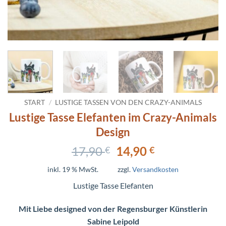
START
/
LUSTIGE TASSEN VON DEN CRAZY-ANIMALS
Lustige Tasse Elefanten im Crazy-Animals
Design
Ursprünglicher
Aktueller
17,90
14,90
€
€
Preis
Preis
inkl. 19 % MwSt.
zzgl.
Versandkosten
war:
ist:
17,90 €
14,90 €.
Lustige Tasse Elefanten
Mit Liebe designed von der Regensburger Künstlerin
Sabine Leipold