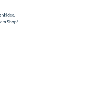
enkidee.
erem Shop!