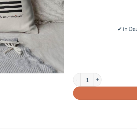
✔ in De
Lustiges Kissen Dogge Bob M